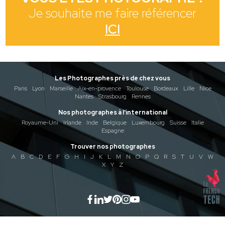
Je souhaite me faire référencer
ICI
Les Photographes près de chez vous
Paris
Lyon
Marseille
Aix-en-provence
Toulouse
Bordeaux
Lille
Nice
Nantes
Strasbourg
Rennes
Nos photographes à l'international
Royaume-Uni
Irlande
Inde
Belgique
Luxembourg
Suisse
Italie
Espagne
Trouver nos photographes
A
B
C
D
E
F
G
H
I
J
K
L
M
N
O
P
Q
R
S
T
U
V
W
X
Y
Z