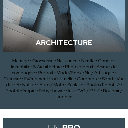
ARCHITECTURE
Mariage
•
Grossesse
•
Naissance
•
Famille
•
Couple
•
Immobilier & Architecture
•
Photo produit
•
Animal de
compagnie
•
Portrait
•
Mode/Book
•
Nu / Artistique
•
Culinaire
•
Evènement
•
Industrielle
•
Corporate
•
Sport
•
Vue
du ciel
•
Nature
•
Auto / Moto
•
Scolaire
•
Photo d'identité
•
Photothérapie
•
Baby shower
•
Iris
•
EVG / EVJF
•
Boudoir /
Lingerie
UN
PRO