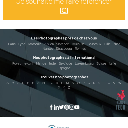
Je souhaite me faire référencer
ICI
Les Photographes près de chez vous
Paris
Lyon
Marseille
Aix-en-provence
Toulouse
Bordeaux
Lille
Nice
Nantes
Strasbourg
Rennes
Nos photographes à l'international
Royaume-Uni
Irlande
Inde
Belgique
Luxembourg
Suisse
Italie
Espagne
Trouver nos photographes
A
B
C
D
E
F
G
H
I
J
K
L
M
N
O
P
Q
R
S
T
U
V
W
X
Y
Z