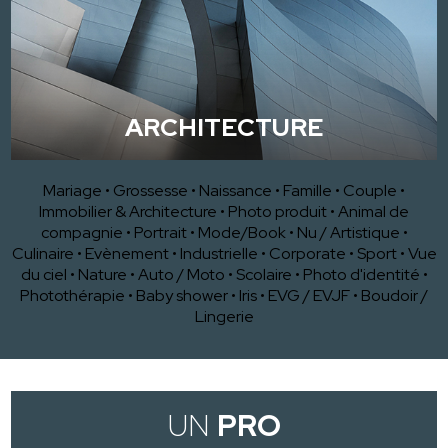
ARCHITECTURE
Mariage
•
Grossesse
•
Naissance
•
Famille
•
Couple
•
Immobilier & Architecture
•
Photo produit
•
Animal de
compagnie
•
Portrait
•
Mode/Book
•
Nu / Artistique
•
Culinaire
•
Evènement
•
Industrielle
•
Corporate
•
Sport
•
Vue
du ciel
•
Nature
•
Auto / Moto
•
Scolaire
•
Photo d'identité
•
Photothérapie
•
Baby shower
•
Iris
•
EVG / EVJF
•
Boudoir /
Lingerie
UN
PRO