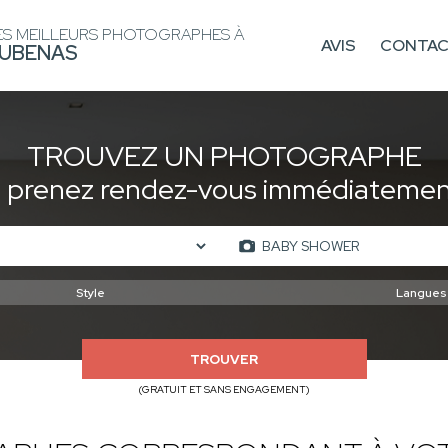
ES MEILLEURS PHOTOGRAPHES À
AVIS
CONTA
UBENAS
TROUVEZ UN PHOTOGRAPHE
t prenez rendez-vous immédiatement
TROUVER
(GRATUIT ET SANS ENGAGEMENT)