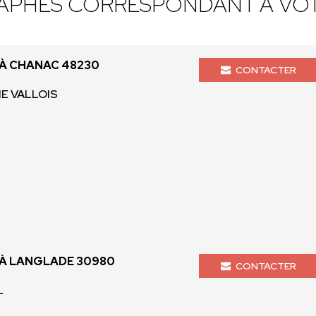
APHES CORRESPONDANT À VOT
À CHANAC 48230
CONTACTER
LIE VALLOIS
À LANGLADE 30980
CONTACTER
L